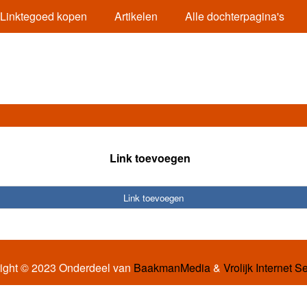
Linktegoed kopen
Artikelen
Alle dochterpagina's
Link toevoegen
Link toevoegen
ight © 2023 Onderdeel van
BaakmanMedia
&
Vrolijk Internet S