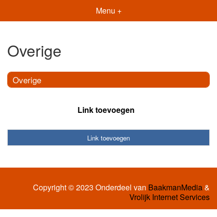
Menu +
Overige
Overige
Link toevoegen
Link toevoegen
Copyright © 2023 Onderdeel van
BaakmanMedia
&
Vrolijk Internet Services